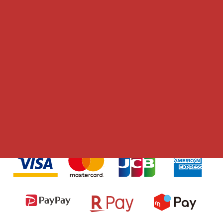
・車種、施工内容により屋外施工不可の場合有ります。雨天
の場合、炎天下での作業は不可です。屋根、カーポートの有
る施工場所ご用意お願いします。一般道路、ショッピングセ
ンター等での施工は不可です。
各種決済対応