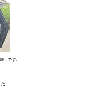
の施工です。
した。