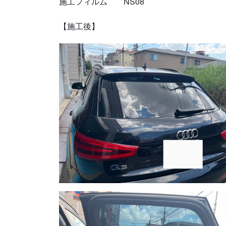
施工フィルム NS08
【施工後】