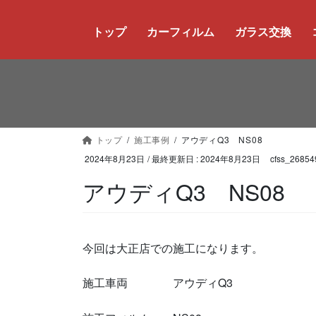
コ
ナ
ン
ビ
トップ
カーフィルム
ガラス交換
テ
ゲ
ン
ー
ツ
シ
に
ョ
移
ン
動
に
トップ
施工事例
アウディQ3 NS08
移
動
2024年8月23日
/ 最終更新日 :
2024年8月23日
cfss_26854
アウディQ3 NS08
今回は大正店での施工になります。
施工車両 アウディQ3