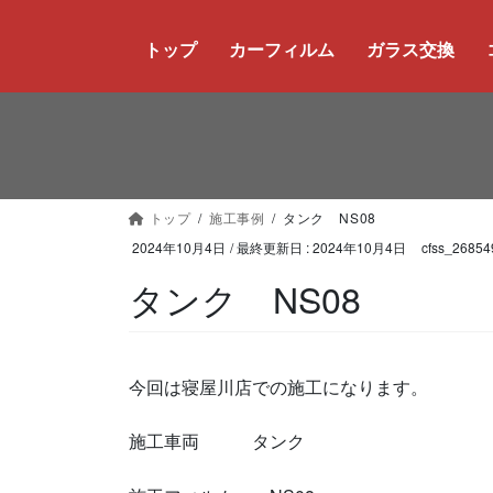
コ
ナ
ン
ビ
トップ
カーフィルム
ガラス交換
テ
ゲ
ン
ー
ツ
シ
に
ョ
移
ン
動
に
トップ
施工事例
タンク NS08
移
動
2024年10月4日
/ 最終更新日 :
2024年10月4日
cfss_26854
タンク NS08
今回は寝屋川店での施工になります。
施工車両 タンク