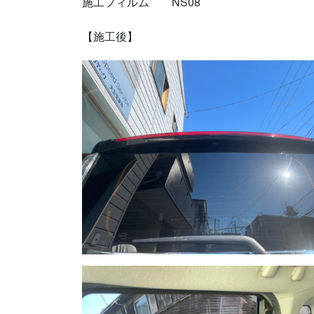
施工フィルム NS08
【施工後】