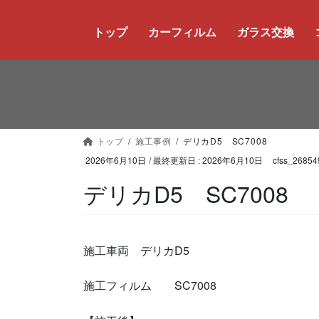
コ
ナ
ン
ビ
トップ
カーフィルム
ガラス交換
テ
ゲ
ン
ー
ツ
シ
に
ョ
移
ン
動
に
トップ
施工事例
デリカD5 SC7008
移
動
2026年6月10日
/ 最終更新日 :
2026年6月10日
cfss_26854
デリカD5 SC7008
施工車両 デリカD5
施工フィルム SC7008