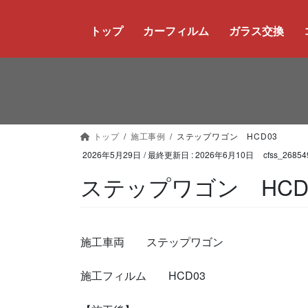
コ
ナ
ン
ビ
トップ
カーフィルム
ガラス交換
テ
ゲ
ン
ー
ツ
シ
に
ョ
移
ン
動
に
トップ
施工事例
ステップワゴン HCD03
移
動
2026年5月29日
/ 最終更新日 :
2026年6月10日
cfss_26854
ステップワゴン HCD
施工車両 ステップワゴン
施工フィルム HCD03