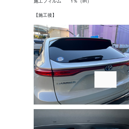
施工フィルム 1％（IR）
【施工後】