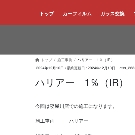
コ
ナ
ン
ビ
トップ
カーフィルム
ガラス交換
テ
ゲ
ン
ー
ツ
シ
に
ョ
移
ン
動
に
トップ
施工事例
ハリアー 1％（IR）
移
動
2024年12月10日
/ 最終更新日 :
2024年12月10日
cfss_268
ハリアー 1％（IR）
今回は寝屋川店での施工になります。
施工車両 ハリアー