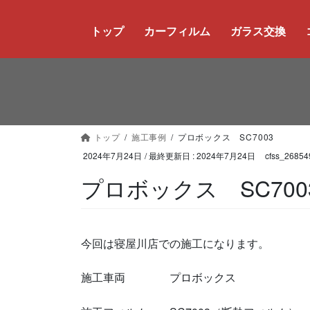
コ
ナ
ン
ビ
トップ
カーフィルム
ガラス交換
テ
ゲ
ン
ー
ツ
シ
に
ョ
移
ン
動
に
トップ
施工事例
プロボックス SC7003
移
動
2024年7月24日
/ 最終更新日 :
2024年7月24日
cfss_26854
プロボックス SC700
今回は寝屋川店での施工になります。
施工車両 プロボックス