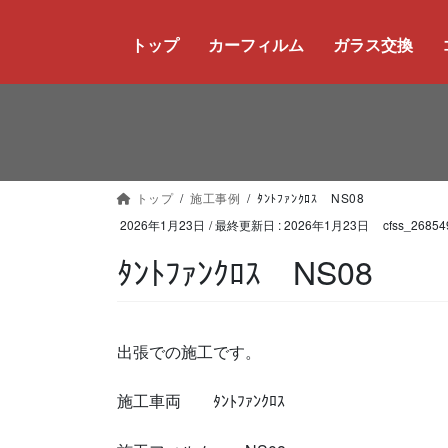
コ
ナ
ン
ビ
トップ
カーフィルム
ガラス交換
テ
ゲ
ン
ー
ツ
シ
に
ョ
移
ン
動
に
トップ
施工事例
ﾀﾝﾄﾌｧﾝｸﾛｽ NS08
移
動
2026年1月23日
/ 最終更新日 :
2026年1月23日
cfss_26854
ﾀﾝﾄﾌｧﾝｸﾛｽ NS08
出張での施工です。
施工車両 ﾀﾝﾄﾌｧﾝｸﾛｽ