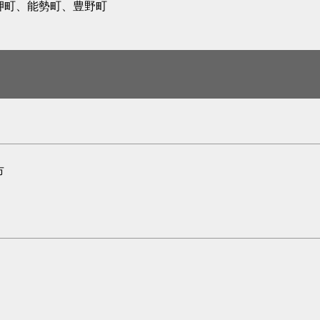
岬町、能勢町、豊野町
市