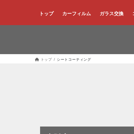
コ
ナ
ン
ビ
トップ
カーフィルム
ガラス交換
テ
ゲ
ン
ー
ツ
シ
に
ョ
移
ン
動
に
トップ
シートコーティング
移
動